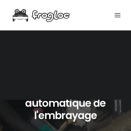
RECHERCHE
27 AOÛT 2020
|
IN
MÉCANIQUE
|
1 MINUTE
Rattrapage
automatique de
l'embrayage