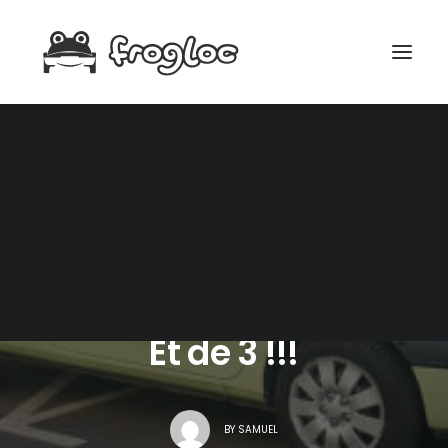
RECHERCHE
18 AOÛT 2020
|
IN
ACQUISITION
,
MÉCANIQUE
|
1 MINUTES
Et de 3 !!!
BY
SAMUEL